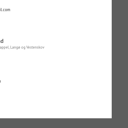
l.com
ad
 Kappel, Langø og Vestenskov
m