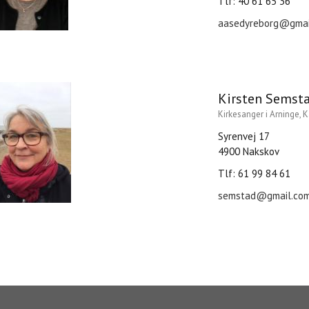
Tlf: 40 61 65 36
aasedyreborg@gmai
Kirsten Semst
Kirkesanger i Arninge,
Syrenvej 17
4900 Nakskov
Tlf: 61 99 84 61
semstad@gmail.co