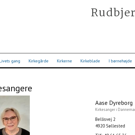
Rudbjer
Livets gang
Kirkegårde
Kirkerne
Kirkeblade
I børnehøjde
esangere
Aase Dyreborg
Kirkesanger i Dannemar
Bellisvej 2
4920 Søllested