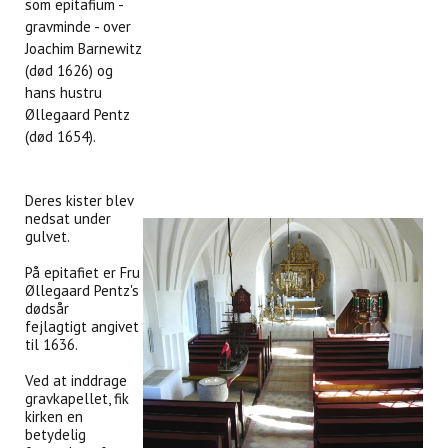
som epitafium -
gravminde - over
Joachim Barnewitz
(død 1626) og
hans hustru
Øllegaard Pentz
(død 1654).
Deres kister blev
nedsat under
gulvet.
På epitafiet er Fru
Øllegaard Pentz's
dødsår
fejlagtigt angivet
til 1636.
Ved at inddrage
gravkapellet, fik
kirken en
betydelig