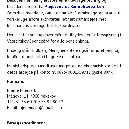
Desuden har menighedsplejen en ledsagerordning og
bisiddertjeneste. På
Plejecentret Rønnebærparken
formidles maddage, sang- og musikeftermiddage, og støtte til
forskellige andre aktiviteter i et tæt samarbejde med
kommunens stedlige frivilligkoordinator.
Den sidste torsdag i hver måned tilbydes der fællesspisning i
Vestenskov Sognegård for alle pensionister.
Endelig står Rudbjerg Menighedspleje også for julehjælp og
konfirmationshjælp i begrænset omfang.
Menighedsplejen modtager meget gerne økonomisk støtte til
dette arbejde på konto nr. 0693-0001359711 (Jyske Bank).
Formand
Bjarne Enemark
Mågevej 11, 4900 Nakskov
Tlf: 51 35 60 70 / 54 94 80 82
Email: bjenemark@gmail.com
Besøgskoordinator